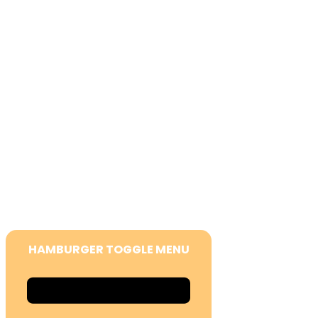
O nas
Potapljaški klub
Postani član
Potapljaška izobraževanja
Lokacije
Moj račun
Politika zasebnosti
Pogoji uporabe
HAMBURGER TOGGLE MENU