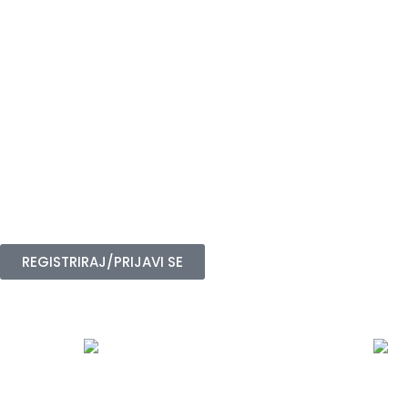
Kako sklenit
Ob registraciji na naši spletni stra
Za nadgradnjo na višjo raven članst
REGISTRIRAJ/PRIJAVI SE
OBLIKE ČLANSTVA IN UGODNOSTI
PREMIUM
P