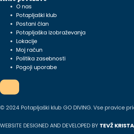
O nas
Potapljaški klub
Postani član
Potapljaška izobraževanja
Lokacije
Moj račun
Politika zasebnosti
Pogoji uporabe
Hamburger Toggle Menu
© 2024 Potapljaški klub GO DIVING. Vse pravice pr
WEBSITE DESIGNED AND DEVELOPED BY
TEVŽ KRIST