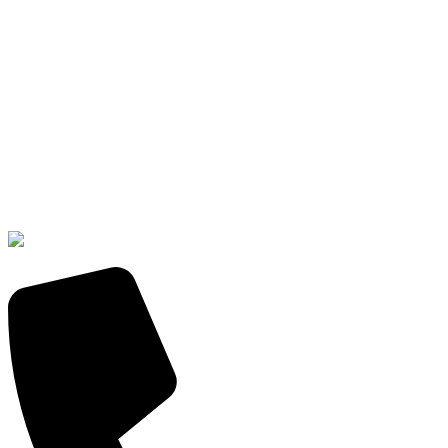
Prosimo, prijavite se za urejanje
izdelkov.